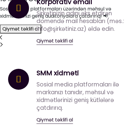
Korporativ email
Sosial media platformaları üzərindən məhsul və
Şirkətinizin adını əks etdirən
xidmətlərinizi geniş auditoriyalara çatdırırıq! 📢
domendə mail hesabları (məs.:
info@şirkətiniz.az) əldə edin.
Qiymət təklifi al
Qiymət təklifi al
SMM xidməti
Sosial media platformaları ilə
markanızı tanıdır, məhsul və
xidmətlərinizi geniş kütlələrə
çatdırırıq.
Qiymət təklifi al