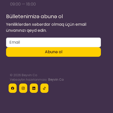
09:00 — 18:00
Bülletenimizə abunə ol
Yeniliklərdən xəbərdar olmaq üçün email
ünvanınızı qeyd edin.
Abunə ol
© 2026 Beyvin Co
Vebsaytın hazırlanması:
Beyvin Co