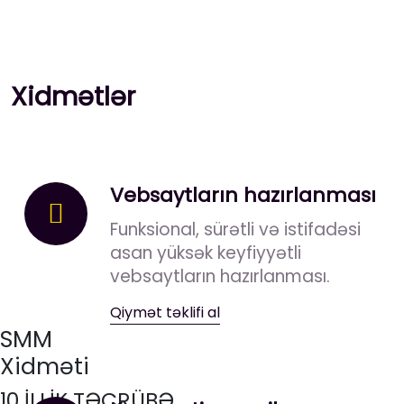
Xidmətlər
Vebsaytların hazırlanması
Funksional, sürətli və istifadəsi
asan yüksək keyfiyyətli
vebsaytların hazırlanması.
Qiymət təklifi al
SMM
Xidməti
10 İLLİK TƏCRÜBƏ