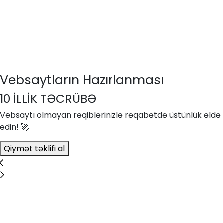
Vebsaytların Hazırlanması
10 İLLİK TƏCRÜBƏ
Vebsaytı olmayan rəqiblərinizlə rəqabətdə üstünlük əldə
edin! 🚀
Qiymət təklifi al