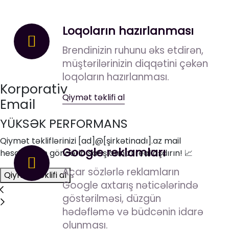
Loqoların hazırlanması
Brendinizin ruhunu əks etdirən,
müştərilərinizin diqqətini çəkən
loqoların hazırlanması.
Korporativ
Qiymət təklifi al
Email
YÜKSƏK PERFORMANS
Qiymət təkliflərinizi [ad]@[şirkətinadı].az mail
Google reklamları
hesabından göndərib satışlarınızı reallaşdırın! 📈
Açar sözlərlə reklamların
Qiymət təklifi al
Google axtarış nəticələrində
göstərilməsi, düzgün
hədəfləmə və büdcənin idarə
olunması.