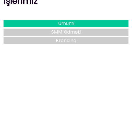
İşlərimiz
Ümumi
SMM Xidməti
Brendinq