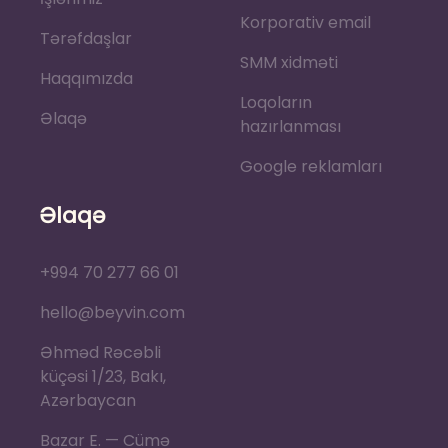
Korporativ email
Tərəfdaşlar
SMM xidməti
Haqqımızda
Loqoların
Əlaqə
hazırlanması
Google reklamları
Əlaqə
+994 70 277 66 01
hello@beyvin.com
Əhməd Rəcəbli
küçəsi 1/23, Bakı,
Azərbaycan
Bazar E. — Cümə