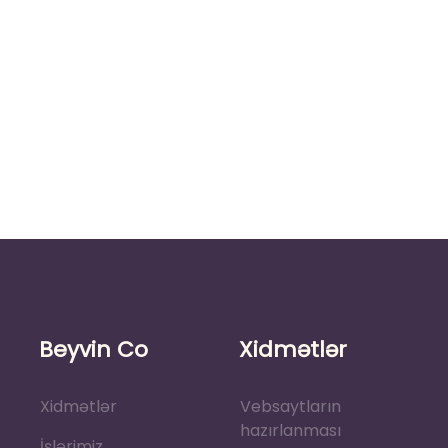
Beyvin Co
Xidmətlər
Xidmətlər
Vebsaytların
hazırlanması
İşlərimiz