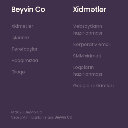
Beyvin Co
Xidmətlər
Xidmətlər
Vebsaytların
hazırlanması
İşlərimiz
Korporativ email
Tərəfdaşlar
SMM xidməti
Haqqımızda
Loqoların
Əlaqə
hazırlanması
Google reklamları
© 2026 Beyvin Co
Vebsaytın hazırlanması:
Beyvin Co