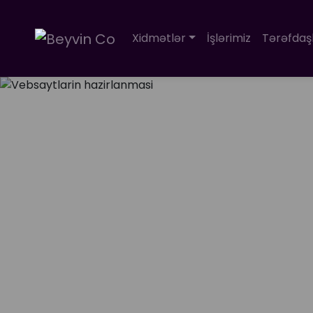
Xidmətlər
İşlərimiz
Tərəfdaş