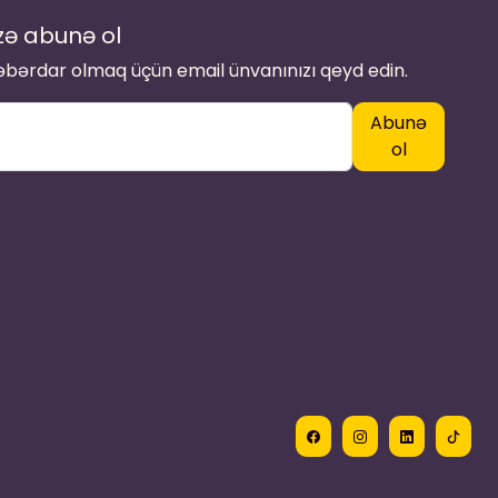
zə abunə ol
xəbərdar olmaq üçün email ünvanınızı qeyd edin.
Abunə
ol