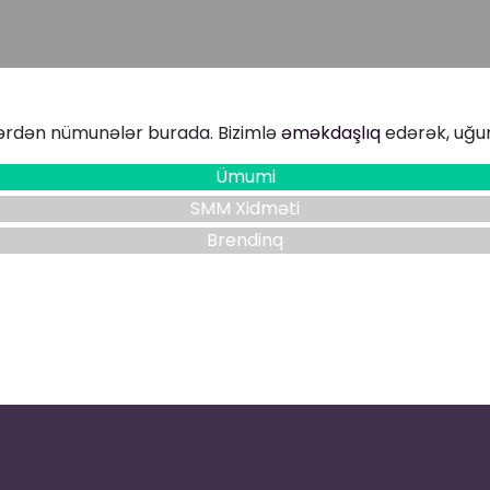
ərdən nümunələr burada. Bizimlə
əməkdaşlıq
edərək, uğurlu
Ümumi
SMM Xidməti
Brendinq