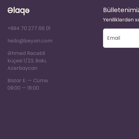
Əlaqə
Bülletenimi
Yeniliklərdən 
+994 70 277 66 01
hello@beyvin.com
Əhməd Rəcəbli
küçəsi 1/23, Bakı,
Azərbaycan
Bazar E. — Cümə
09:00 — 18:00