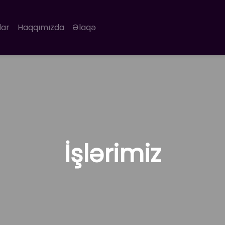
lar
Haqqımızda
Əlaqə
İşlərimiz